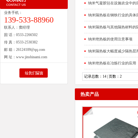
纳米气凝胶毡在设施农业中的
CONTACT US
业务手机：
纳米隔热板在钢铁行业的具体
139-533-88960
纳米隔热板与其他隔热材料的
联系人：
窦经理
固 话：
0533-2266502
纳米绝热板的使用注意事项
传 真：
0533-2530382
邮 箱：
26124109@qq.com
纳米隔热板大幅度减少隔热层
网 址：
www.jinshinami.com
纳米绝热板在冶炼行业的应用
记录总数：14 | 页数：2
热卖产品