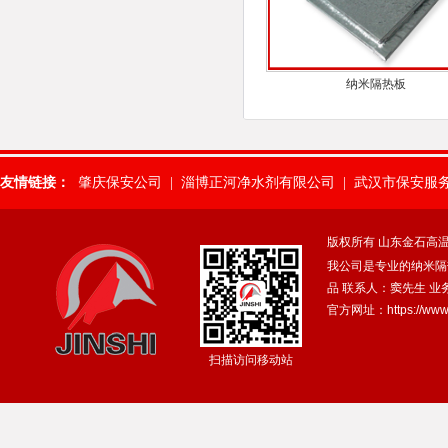
纳米隔热板
友情链接：
肇庆保安公司
|
淄博正河净水剂有限公司
|
武汉市保安服
山东淄博千盛化工设备有限公司
|
污水除磷剂
|
纳米隔热板
|
番禺保
版权所有 山东金石高
我公司是专业的纳米隔
广州保安服务有限公司
|
东莞常平保安公司
|
湛江保安服务公司
|
佛
品 联系人：窦先生 业
官方网址：
https://ww
焊接铰链
|
聚氯化铝
|
山东省郓城县才华玻璃有限公司
|
广州保安公
扫描访问移动站
泰鑫和厨卫商行
|
聚氯化铝厂家
|
山东除氟剂
|
淄博除氟剂
|
除氟剂
晋城市三英精细材料有限公司
|
氧化铝陶瓷制品
|
武汉LED显示屏