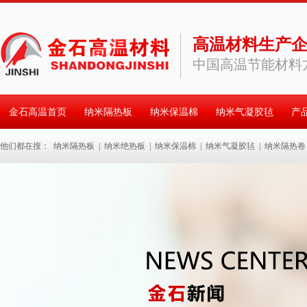
高温材料生产
中国高温节能材料
金石高温首页
纳米隔热板
纳米保温棉
纳米气凝胶毡
产
他们都在搜：
客户见证
纳米隔热板
|
纳米绝热板
|
纳米保温棉
|
纳米气凝胶毡
|
纳米隔热卷